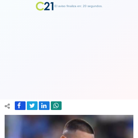
El aviso finaliza en: 19 segundos.
Finalizar Publicidad
Jugador Nicolás Castillo y su
recuperación: Quiero volver a jugar y
darle alegrías a la gente
03 June 2020