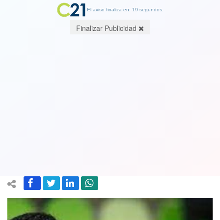
El aviso finaliza en: 19 segundos.
Finalizar Publicidad
Jugador teatrero y simulador de
Wanderers Víctor Espinoza fue
castigado en el Tribunal de Disciplina
por “exageración exitosa”
27 October 2021