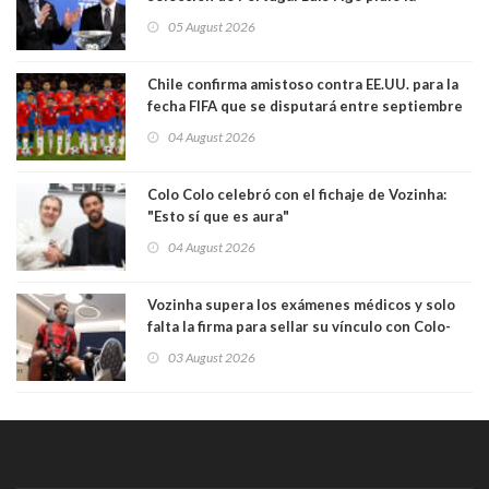
dimisión de presidente de la Fifa: "Es el
05 August 2026
comportamiento más bajo y cobarde que he
visto"
Chile confirma amistoso contra EE.UU. para la
fecha FIFA que se disputará entre septiembre
y octubre
04 August 2026
Colo Colo celebró con el fichaje de Vozinha:
"Esto sí que es aura"
04 August 2026
Vozinha supera los exámenes médicos y solo
falta la firma para sellar su vínculo con Colo-
Colo
03 August 2026