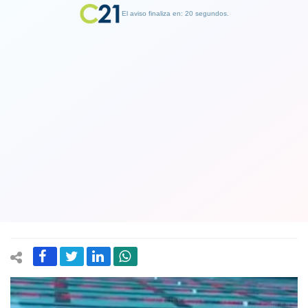
El aviso finaliza en: 19 segundos.
Finalizar Publicidad
Katie Ledecky, la multicampeona
olímpica en natación que entrena con
un vaso de leche de chocolate en la
cabeza
31 July 2021