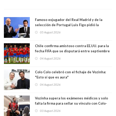
Famoso exjugador del Real Madrid y de la
selección de Portugal Luis Figo pidió la
dimisión de presidente de la Fifa: "Es el
05 August 2026
comportamiento más bajo y cobarde que he
visto"
Chile confirma amistoso contra EE.UU. para la
fecha FIFA que se disputará entre septiembre
y octubre
04 August 2026
Colo Colo celebró con el fichaje de Vozinha:
"Esto sí que es aura"
04 August 2026
Vozinha supera los exámenes médicos y solo
falta la firma para sellar su vínculo con Colo-
Colo
03 August 2026