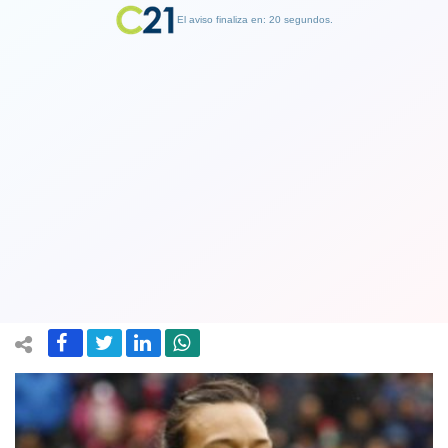
El aviso finaliza en: 19 segundos.
Finalizar Publicidad
La arquera Tiane Endler y su triunfo
en los premios The Best: "Antes lo
merecía más que ahora"
05 February 2022