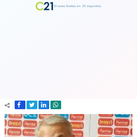
El aviso finaliza en: 19 segundos.
Finalizar Publicidad
La cueca desnuda: Javier Castrilli y la
comisión de árbitros son despedidos
del fútbol chileno
06 April 2022