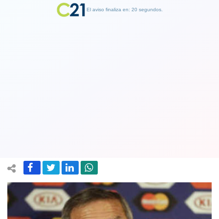
El aviso finaliza en: 19 segundos.
Finalizar Publicidad
La leyenda continúa: el "maestro"
Oscar Tabárez renovó por cuatro años
con la selección de Uruguay
21 September 2018