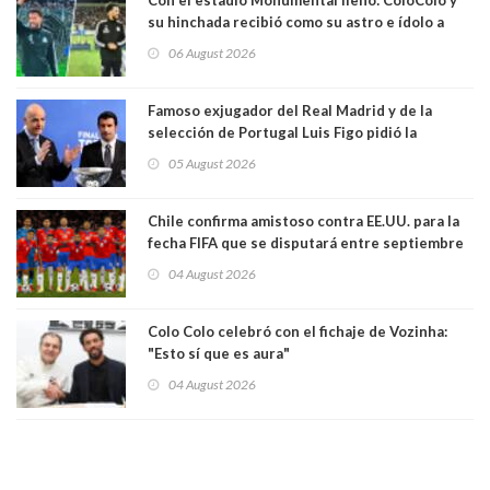
su hinchada recibió como su astro e ídolo a
Vozinha
06 August 2026
Famoso exjugador del Real Madrid y de la
selección de Portugal Luis Figo pidió la
dimisión de presidente de la Fifa: "Es el
05 August 2026
comportamiento más bajo y cobarde que he
visto"
Chile confirma amistoso contra EE.UU. para la
fecha FIFA que se disputará entre septiembre
y octubre
04 August 2026
Colo Colo celebró con el fichaje de Vozinha:
"Esto sí que es aura"
04 August 2026