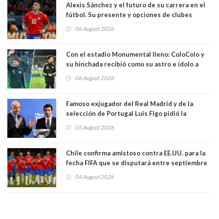
Alexis Sánchez y el futuro de su carrera en el
fútbol. Su presente y opciones de clubes
06 August 2026
Con el estadio Monumental lleno: ColoColo y
su hinchada recibió como su astro e ídolo a
Vozinha
06 August 2026
Famoso exjugador del Real Madrid y de la
selección de Portugal Luis Figo pidió la
dimisión de presidente de la Fifa: "Es el
05 August 2026
comportamiento más bajo y cobarde que he
visto"
Chile confirma amistoso contra EE.UU. para la
fecha FIFA que se disputará entre septiembre
y octubre
04 August 2026