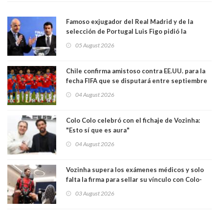
Famoso exjugador del Real Madrid y de la
selección de Portugal Luis Figo pidió la
dimisión de presidente de la Fifa: "Es el
05 August 2026
comportamiento más bajo y cobarde que he
visto"
Chile confirma amistoso contra EE.UU. para la
fecha FIFA que se disputará entre septiembre
y octubre
04 August 2026
Colo Colo celebró con el fichaje de Vozinha:
"Esto sí que es aura"
04 August 2026
Vozinha supera los exámenes médicos y solo
falta la firma para sellar su vínculo con Colo-
Colo
03 August 2026