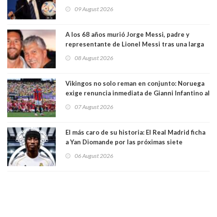
Infantino, en medio de desmentidos sobre
09 August 2026
relación sentimental
A los 68 años murió Jorge Messi, padre y
representante de Lionel Messi tras una larga
enfermedad
08 August 2026
Vikingos no solo reman en conjunto: Noruega
exige renuncia inmediata de Gianni Infantino al
mando de la FIFA
07 August 2026
El más caro de su historia: El Real Madrid ficha
a Yan Diomande por las próximas siete
temporadas. 125 millones de dólares
06 August 2026