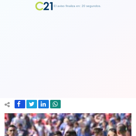
El aviso finaliza en: 19 segundos.
Finalizar Publicidad
La U cayó ante Unión Española y
desperdició la opción de acercarse a la
UC
27 September 2020