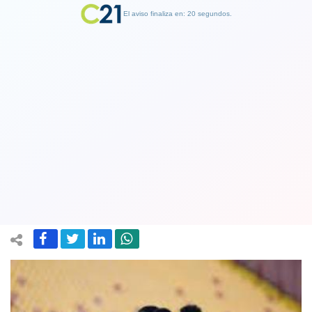
El aviso finaliza en: 19 segundos.
Finalizar Publicidad
La U empieza a salir del fondo de la
tabla: Ganó 2-0 a Unión Española en
Valparaíso
27 March 2022