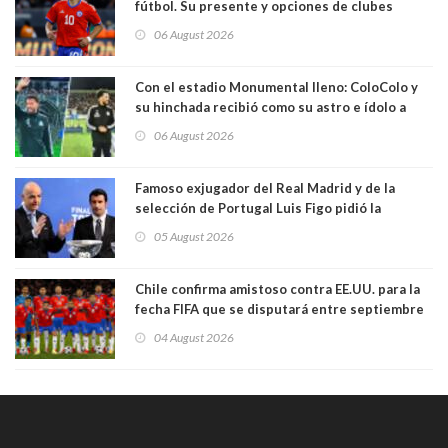
fútbol. Su presente y opciones de clubes
06 August 2026
Con el estadio Monumental lleno: ColoColo y
su hinchada recibió como su astro e ídolo a
Vozinha
06 August 2026
Famoso exjugador del Real Madrid y de la
selección de Portugal Luis Figo pidió la
dimisión de presidente de la Fifa: "Es el
05 August 2026
comportamiento más bajo y cobarde que he
visto"
Chile confirma amistoso contra EE.UU. para la
fecha FIFA que se disputará entre septiembre
y octubre
04 August 2026