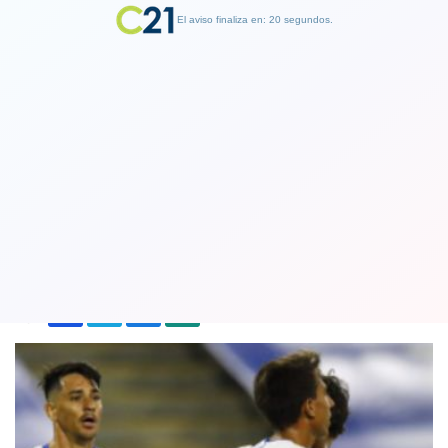
El aviso finaliza en: 19 segundos.
Finalizar Publicidad
La UC ya tiene rival para los octavos
de final de la Copa Libertadores
01 June 2021