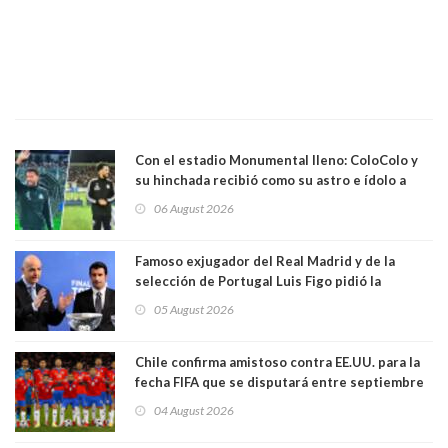
Con el estadio Monumental lleno: ColoColo y
su hinchada recibió como su astro e ídolo a
Vozinha
06 August 2026
Famoso exjugador del Real Madrid y de la
selección de Portugal Luis Figo pidió la
dimisión de presidente de la Fifa: "Es el
05 August 2026
comportamiento más bajo y cobarde que he
visto"
Chile confirma amistoso contra EE.UU. para la
fecha FIFA que se disputará entre septiembre
y octubre
04 August 2026