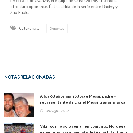
En el caso de avanzar, el equipo de Gustavo Poyet tendría
otro duro oponente. Éste saldría de la serie entre Racing y
Sao Paulo.
Categorias:
Deportes
NOTAS RELACIONADAS
A los 68 años murió Jorge Messi, padre y
representante de Lionel Messi tras una larga
enfermedad
08 August 2026
Vikingos no solo reman en conjunto: Noruega
exige renuncia inmediata de Gianni Infantino al