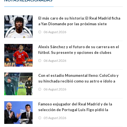
El más caro de su historia: El Real Madrid ficha
a Yan Diomande por las próximas siete
temporadas. 125 millones de dólares
06 August 2026
Alexis Sánchez y el futuro de su carrera en el
fútbol. Su presente y opciones de clubes
06 August 2026
Con el estadio Monumental lleno: ColoColo y
su hinchada recibió como su astro e ídolo a
Vozinha
06 August 2026
Famoso exjugador del Real Madrid y de la
selección de Portugal Luis Figo pidió la
dimisión de presidente de la Fifa: "Es el
05 August 2026
comportamiento más bajo y cobarde que he
visto"