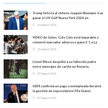
Trump felicita al chileno Joaquín Niemann tras
ganar el LIV Golf Nueva York 2026 en
Bedminster
10 August 2026
VIDEO de Goles. Colo Colo está imparable y
remontó marcador adverso y ganó 2-1 a La
Calera de visita y sin Vozinha. La U derrotó a
10 August 2026
Palestino también 2-1. VIDEOS
Lionel Messi despidió a su fallecido padre
entre mensajes de cariño en Rosario,
Argentina
09 August 2026
UEFA confirma un pago a exempleada durante
la gestión de expresidente Fifa Gianni
Infantino, en medio de desmentidos sobre
09 August 2026
relación sentimental