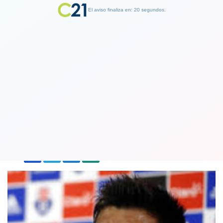
El aviso finaliza en: 19 segundos.
Finalizar Publicidad
La Universidad de Chile gana con lo
justo luego de vencer a Temuco 2-1
01 September 2018