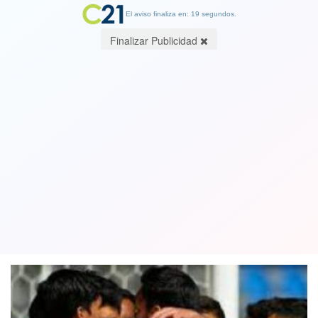
El aviso finaliza en: 19 segundos.
Finalizar Publicidad
Las tres G: Colo Colo gustó, ganó y
goleó a Santiago Wanderers en
Valparaíso 4-0
29 July 2021