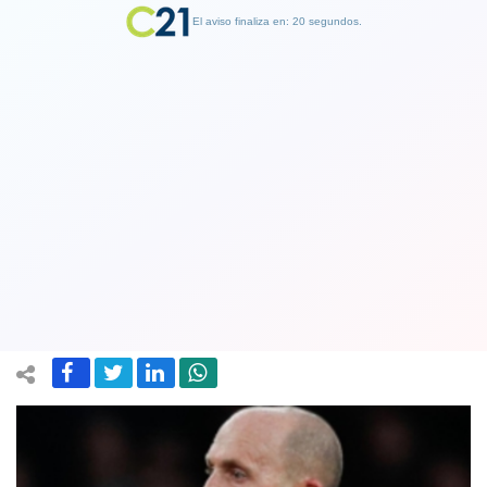
El aviso finaliza en: 19 segundos.
Finalizar Publicidad
Liga inglesa: Jugadores que tosan
deliberadamente podrán ser
expulsados en la Premier League
03 August 2020