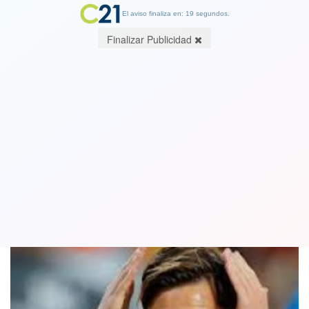
El aviso finaliza en: 19 segundos.
Finalizar Publicidad
Lionel Messi no da marcha atrás: avisó
que no irá a entrenar con Barcelona
29 August 2020