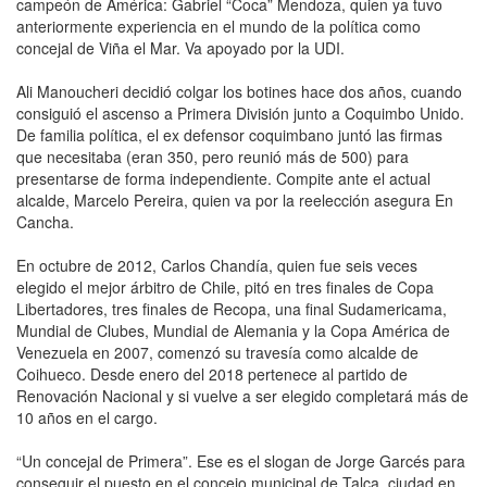
campeón de América: Gabriel “Coca” Mendoza, quien ya tuvo
anteriormente experiencia en el mundo de la política como
concejal de Viña el Mar. Va apoyado por la UDI.
Ali Manoucheri decidió colgar los botines hace dos años, cuando
consiguió el ascenso a Primera División junto a Coquimbo Unido.
De familia política, el ex defensor coquimbano juntó las firmas
que necesitaba (eran 350, pero reunió más de 500) para
presentarse de forma independiente. Compite ante el actual
alcalde, Marcelo Pereira, quien va por la reelección asegura En
Cancha.
En octubre de 2012, Carlos Chandía, quien fue seis veces
elegido el mejor árbitro de Chile, pitó en tres finales de Copa
Libertadores, tres finales de Recopa, una final Sudamericama,
Mundial de Clubes, Mundial de Alemania y la Copa América de
Venezuela en 2007, comenzó su travesía como alcalde de
Coihueco. Desde enero del 2018 pertenece al partido de
Renovación Nacional y si vuelve a ser elegido completará más de
10 años en el cargo.
“Un concejal de Primera”. Ese es el slogan de Jorge Garcés para
conseguir el puesto en el concejo municipal de Talca, ciudad en