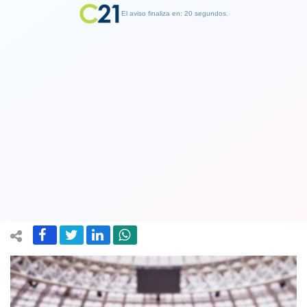
El aviso finaliza en: 19 segundos.
Finalizar Publicidad
Los millones que gana cada pais que
participa en el mundial y lo que gana el
campeón
12 June 2018