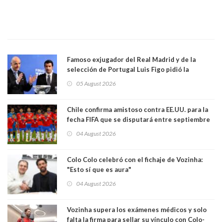
Famoso exjugador del Real Madrid y de la
selección de Portugal Luis Figo pidió la
dimisión de presidente de la Fifa: "Es el
05 August 2026
comportamiento más bajo y cobarde que he
visto"
Chile confirma amistoso contra EE.UU. para la
fecha FIFA que se disputará entre septiembre
y octubre
04 August 2026
Colo Colo celebró con el fichaje de Vozinha:
"Esto sí que es aura"
04 August 2026
Vozinha supera los exámenes médicos y solo
falta la firma para sellar su vínculo con Colo-