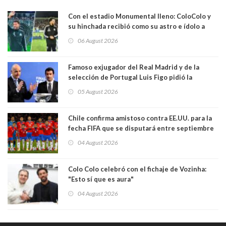
Con el estadio Monumental lleno: ColoColo y
su hinchada recibió como su astro e ídolo a
Vozinha
06 August 2026
Famoso exjugador del Real Madrid y de la
selección de Portugal Luis Figo pidió la
dimisión de presidente de la Fifa: "Es el
05 August 2026
comportamiento más bajo y cobarde que he
visto"
Chile confirma amistoso contra EE.UU. para la
fecha FIFA que se disputará entre septiembre
y octubre
04 August 2026
Colo Colo celebró con el fichaje de Vozinha:
"Esto sí que es aura"
04 August 2026