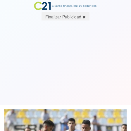
El aviso finaliza en: 19 segundos.
Finalizar Publicidad
Lucas Barrios y Esteban Paredes le
dan el triunfo a Colo Colo sobre La
Calera
21 July 2018