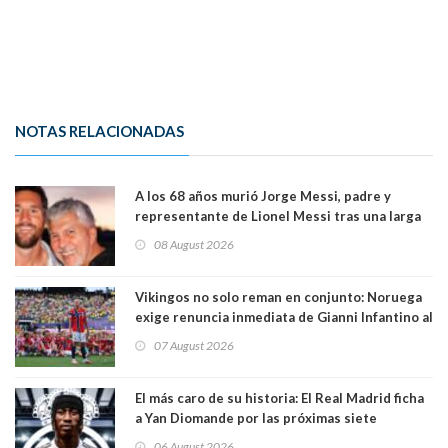
NOTAS RELACIONADAS
A los 68 años murió Jorge Messi, padre y
representante de Lionel Messi tras una larga
enfermedad
08 August 2026
Vikingos no solo reman en conjunto: Noruega
exige renuncia inmediata de Gianni Infantino al
mando de la FIFA
07 August 2026
El más caro de su historia: El Real Madrid ficha
a Yan Diomande por las próximas siete
temporadas. 125 millones de dólares
06 August 2026