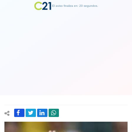
El aviso finaliza en: 19 segundos.
Finalizar Publicidad
Mauricio Pinilla arriesga hasta seis
fechas de sanción por incidente con
reportero gráfico
06 November 2017
xx