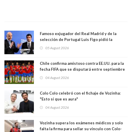
Famoso exjugador del Real Madrid y de la
selección de Portugal Luis Figo pidió la
dimisión de presidente de la Fifa: "Es el
05 August 2026
comportamiento más bajo y cobarde que he
visto"
Chile confirma amistoso contra EE.UU. para la
fecha FIFA que se disputará entre septiembre
y octubre
04 August 2026
Colo Colo celebró con el fichaje de Vozinha:
"Esto sí que es aura"
04 August 2026
Vozinha supera los exámenes médicos y solo
falta la firma para sellar su vínculo con Colo-