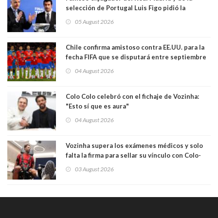
selección de Portugal Luis Figo pidió la
dimisión de presidente de la Fifa: "Es el
05 August 2026
comportamiento más bajo y cobarde que he
visto"
Chile confirma amistoso contra EE.UU. para la
fecha FIFA que se disputará entre septiembre
y octubre
04 August 2026
Colo Colo celebró con el fichaje de Vozinha:
"Esto sí que es aura"
04 August 2026
Vozinha supera los exámenes médicos y solo
falta la firma para sellar su vínculo con Colo-
Colo
03 August 2026