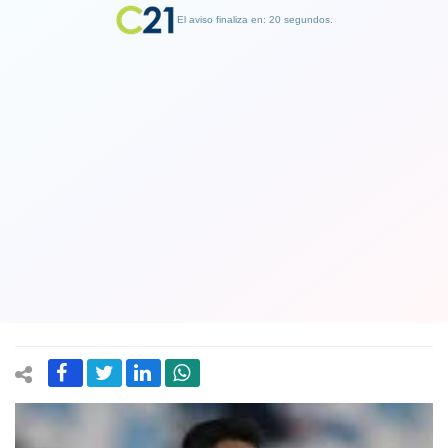
El aviso finaliza en: 19 segundos.
Finalizar Publicidad
Mauricio Pinilla y su reflexión sobre su
futuro con la posibilidad de retirarse:
"Voy a reflexionar si sigo jugando o
no"
01 September 2019