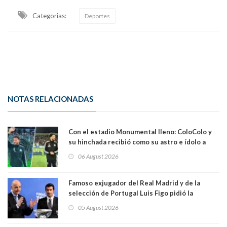
Categorias:
Deportes
NOTAS RELACIONADAS
Con el estadio Monumental lleno: ColoColo y
su hinchada recibió como su astro e ídolo a
Vozinha
06 August 2026
Famoso exjugador del Real Madrid y de la
selección de Portugal Luis Figo pidió la
dimisión de presidente de la Fifa: "Es el
05 August 2026
comportamiento más bajo y cobarde que he
visto"