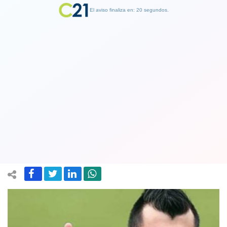
El aviso finaliza en: 19 segundos.
Finalizar Publicidad
Medel elogia a la nueva generación de
la "Roja" y ya piensa en "volver a
ganar" la Copa América
08 June 2018