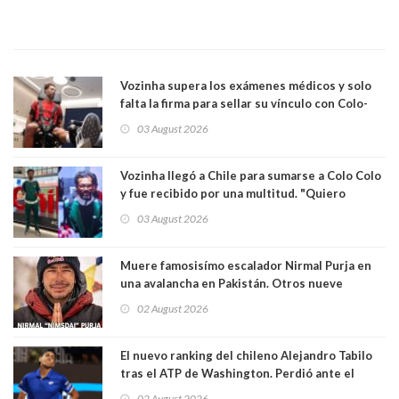
Vozinha supera los exámenes médicos y solo
falta la firma para sellar su vínculo con Colo-
Colo
03 August 2026
Vozinha llegó a Chile para sumarse a Colo Colo
y fue recibido por una multitud. "Quiero
agradecer el cariño y la paciencia de los
03 August 2026
hinchas"
Muere famosisímo escalador Nirmal Purja en
una avalancha en Pakistán. Otros nueve
montañistas mueren con él
02 August 2026
El nuevo ranking del chileno Alejandro Tabilo
tras el ATP de Washington. Perdió ante el
español Rafael Jódar en tres sets
02 August 2026