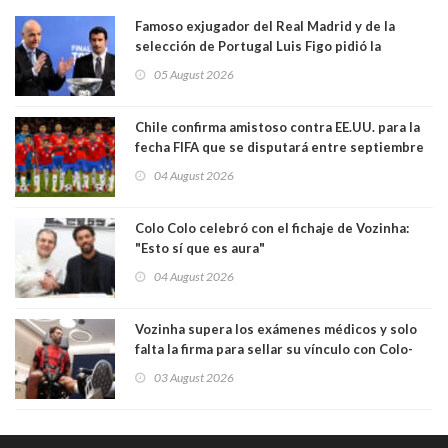
Famoso exjugador del Real Madrid y de la
selección de Portugal Luis Figo pidió la
dimisión de presidente de la Fifa: "Es el
05 August 2026
comportamiento más bajo y cobarde que he
visto"
Chile confirma amistoso contra EE.UU. para la
fecha FIFA que se disputará entre septiembre
y octubre
04 August 2026
Colo Colo celebró con el fichaje de Vozinha:
"Esto sí que es aura"
04 August 2026
Vozinha supera los exámenes médicos y solo
falta la firma para sellar su vínculo con Colo-
Colo
03 August 2026