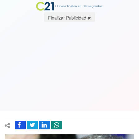
El aviso finaliza en: 16 segundos.
Finalizar Publicidad
Miguel Angel Mujica se transformó en
el nuevo presidente del Comité
Olímpico Chileno
24 October 2017
El ex presidente de la Federación de Rugby se impuso en las
elecciones . Venció a Carolina Sanz y Cristián Duarte en la votación.