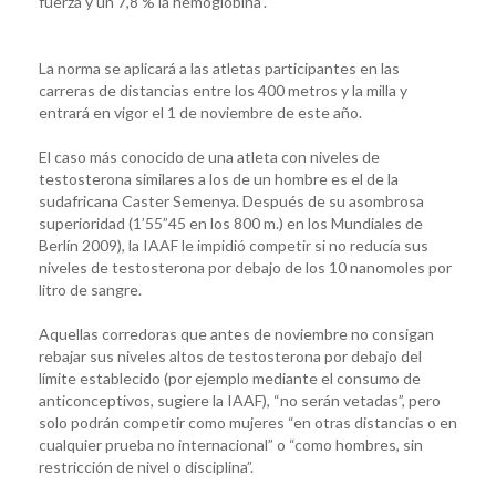
fuerza y un 7,8 % la hemoglobina”.
La norma se aplicará a las atletas participantes en las
carreras de distancias entre los 400 metros y la milla y
entrará en vigor el 1 de noviembre de este año.
El caso más conocido de una atleta con niveles de
testosterona similares a los de un hombre es el de la
sudafricana Caster Semenya. Después de su asombrosa
superioridad (1’55”45 en los 800 m.) en los Mundiales de
Berlín 2009), la IAAF le impidió competir si no reducía sus
niveles de testosterona por debajo de los 10 nanomoles por
litro de sangre.
Aquellas corredoras que antes de noviembre no consigan
rebajar sus niveles altos de testosterona por debajo del
límite establecido (por ejemplo mediante el consumo de
anticonceptivos, sugiere la IAAF), “no serán vetadas”, pero
solo podrán competir como mujeres “en otras distancias o en
cualquier prueba no internacional” o “como hombres, sin
restricción de nivel o disciplina”.