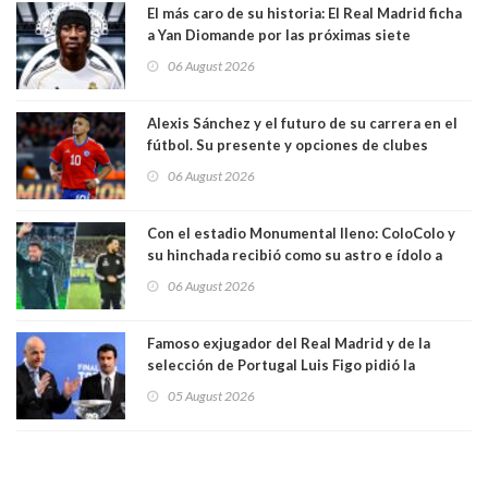
El más caro de su historia: El Real Madrid ficha
a Yan Diomande por las próximas siete
temporadas. 125 millones de dólares
06 August 2026
Alexis Sánchez y el futuro de su carrera en el
fútbol. Su presente y opciones de clubes
06 August 2026
Con el estadio Monumental lleno: ColoColo y
su hinchada recibió como su astro e ídolo a
Vozinha
06 August 2026
Famoso exjugador del Real Madrid y de la
selección de Portugal Luis Figo pidió la
dimisión de presidente de la Fifa: "Es el
05 August 2026
comportamiento más bajo y cobarde que he
visto"