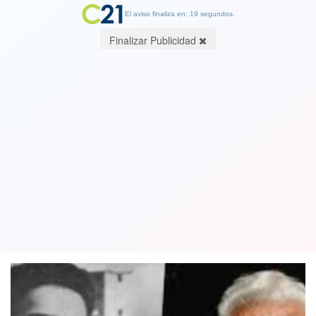
El aviso finaliza en: 19 segundos.
Finalizar Publicidad
Muere Charles Villarroel, una leyenda
del fútbol y un crack histórico de Colo
Colo
15 August 2020