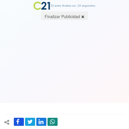
El aviso finaliza en: 19 segundos.
Finalizar Publicidad
Neymar duro contra dirigencia de
Barcelona: "No son la gente que
debería estar allí"
21 August 2017
“Pasé cuatro años allí y fui muy feliz. Al principio, fui muy feliz. Pasé
cuatro hermosos años y me fui feliz, pero con ellos (la dirección del
Barcelona), no”.