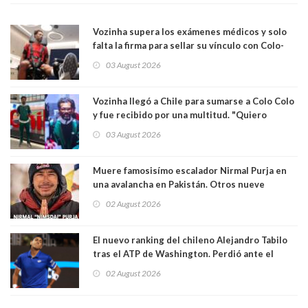
Vozinha supera los exámenes médicos y solo
falta la firma para sellar su vínculo con Colo-
Colo
03 August 2026
Vozinha llegó a Chile para sumarse a Colo Colo
y fue recibido por una multitud. "Quiero
agradecer el cariño y la paciencia de los
03 August 2026
hinchas"
Muere famosisímo escalador Nirmal Purja en
una avalancha en Pakistán. Otros nueve
montañistas mueren con él
02 August 2026
El nuevo ranking del chileno Alejandro Tabilo
tras el ATP de Washington. Perdió ante el
español Rafael Jódar en tres sets
02 August 2026