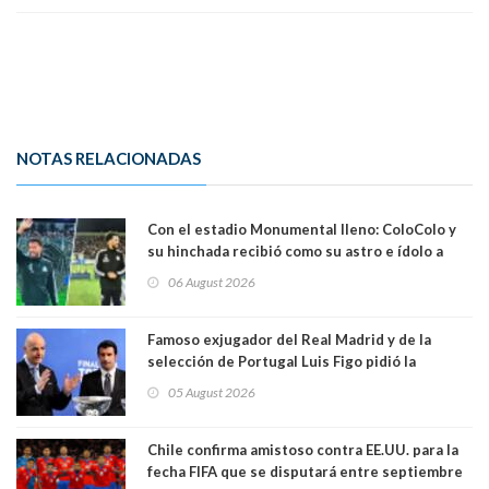
NOTAS RELACIONADAS
Con el estadio Monumental lleno: ColoColo y
su hinchada recibió como su astro e ídolo a
Vozinha
06 August 2026
Famoso exjugador del Real Madrid y de la
selección de Portugal Luis Figo pidió la
dimisión de presidente de la Fifa: "Es el
05 August 2026
comportamiento más bajo y cobarde que he
visto"
Chile confirma amistoso contra EE.UU. para la
fecha FIFA que se disputará entre septiembre