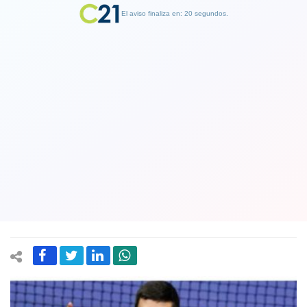
El aviso finaliza en: 19 segundos.
Finalizar Publicidad
Novak Djokovic no podrá jugar en
Indian Wells y Miami por su decisión
de no vacunarse y no recibir una
autorización especial.
10 March 2022