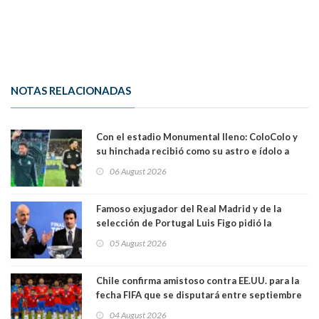
NOTAS RELACIONADAS
Con el estadio Monumental lleno: ColoColo y
su hinchada recibió como su astro e ídolo a
Vozinha
06 August 2026
Famoso exjugador del Real Madrid y de la
selección de Portugal Luis Figo pidió la
dimisión de presidente de la Fifa: "Es el
05 August 2026
comportamiento más bajo y cobarde que he
visto"
Chile confirma amistoso contra EE.UU. para la
fecha FIFA que se disputará entre septiembre
y octubre
04 August 2026