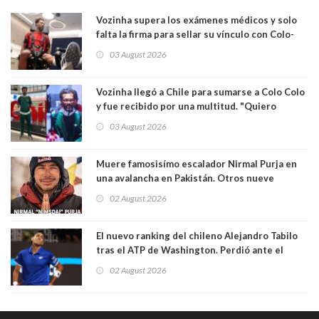
Vozinha supera los exámenes médicos y solo
falta la firma para sellar su vínculo con Colo-
Colo
03 August 2026
Vozinha llegó a Chile para sumarse a Colo Colo
y fue recibido por una multitud. "Quiero
agradecer el cariño y la paciencia de los
03 August 2026
hinchas"
Muere famosisímo escalador Nirmal Purja en
una avalancha en Pakistán. Otros nueve
montañistas mueren con él
02 August 2026
El nuevo ranking del chileno Alejandro Tabilo
tras el ATP de Washington. Perdió ante el
español Rafael Jódar en tres sets
02 August 2026