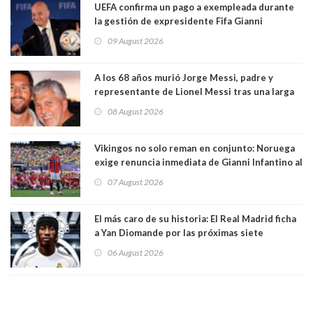
UEFA confirma un pago a exempleada durante
la gestión de expresidente Fifa Gianni
Infantino, en medio de desmentidos sobre
09 August 2026
relación sentimental
A los 68 años murió Jorge Messi, padre y
representante de Lionel Messi tras una larga
enfermedad
08 August 2026
Vikingos no solo reman en conjunto: Noruega
exige renuncia inmediata de Gianni Infantino al
mando de la FIFA
07 August 2026
El más caro de su historia: El Real Madrid ficha
a Yan Diomande por las próximas siete
temporadas. 125 millones de dólares
06 August 2026