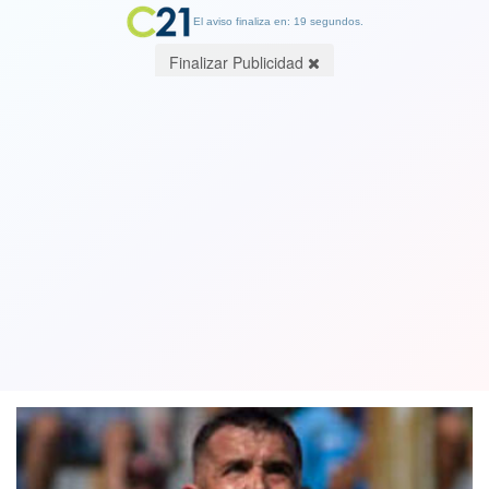
El aviso finaliza en: 19 segundos.
Finalizar Publicidad
Otro respiro para Colo Colo: los
colistas Iquique y Coquimbo igualaron
a dos y no se hicieron daño
02 February 2021