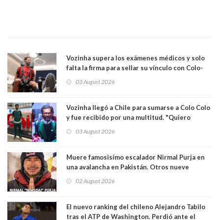
Vozinha supera los exámenes médicos y solo
falta la firma para sellar su vínculo con Colo-
Colo
03 August 2026
Vozinha llegó a Chile para sumarse a Colo Colo
y fue recibido por una multitud. "Quiero
agradecer el cariño y la paciencia de los
03 August 2026
hinchas"
Muere famosisímo escalador Nirmal Purja en
una avalancha en Pakistán. Otros nueve
montañistas mueren con él
02 August 2026
El nuevo ranking del chileno Alejandro Tabilo
tras el ATP de Washington. Perdió ante el