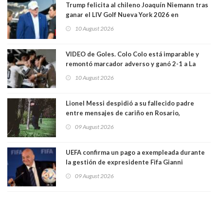
Trump felicita al chileno Joaquín Niemann tras
ganar el LIV Golf Nueva York 2026 en
Bedminster
10 August 2026
VIDEO de Goles. Colo Colo está imparable y
remontó marcador adverso y ganó 2-1 a La
Calera de visita y sin Vozinha. La U derrotó a
10 August 2026
Palestino también 2-1. VIDEOS
Lionel Messi despidió a su fallecido padre
entre mensajes de cariño en Rosario,
Argentina
09 August 2026
UEFA confirma un pago a exempleada durante
la gestión de expresidente Fifa Gianni
Infantino, en medio de desmentidos sobre
09 August 2026
relación sentimental