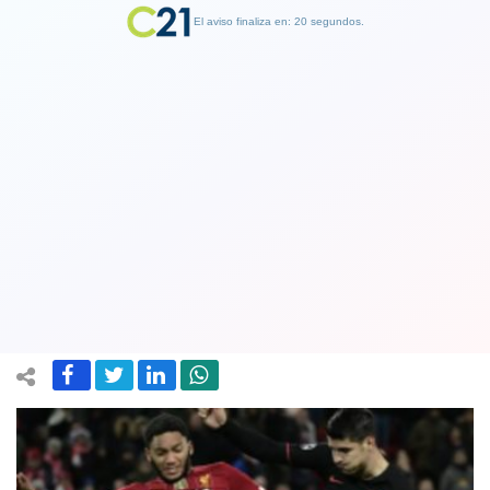
El aviso finaliza en: 19 segundos.
Finalizar Publicidad
Partido Liverpool-Atlético de Madrid
de Liga de Campeones habría causado
41 muertes por COVID-19.
25 May 2020