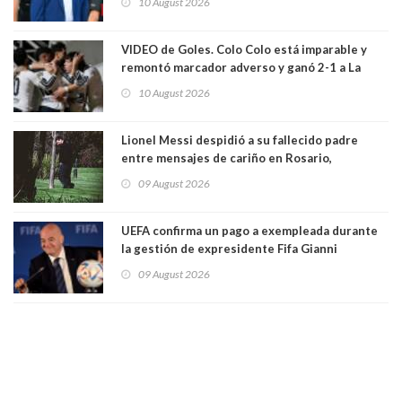
10 August 2026
VIDEO de Goles. Colo Colo está imparable y
remontó marcador adverso y ganó 2-1 a La
Calera de visita y sin Vozinha. La U derrotó a
10 August 2026
Palestino también 2-1. VIDEOS
Lionel Messi despidió a su fallecido padre
entre mensajes de cariño en Rosario,
Argentina
09 August 2026
UEFA confirma un pago a exempleada durante
la gestión de expresidente Fifa Gianni
Infantino, en medio de desmentidos sobre
09 August 2026
relación sentimental