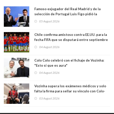
Famoso exjugador del Real Madrid y de la
selección de Portugal Luis Figo pidió la
dimisión de presidente de la Fifa: "Es el
05 August 2026
comportamiento más bajo y cobarde que he
visto"
Chile confirma amistoso contra EE.UU. para la
fecha FIFA que se disputará entre septiembre
y octubre
04 August 2026
Colo Colo celebró con el fichaje de Vozinha:
"Esto sí que es aura"
04 August 2026
Vozinha supera los exámenes médicos y solo
falta la firma para sellar su vínculo con Colo-
Colo
03 August 2026