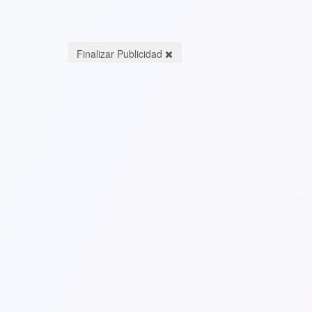
Finalizar Publicidad