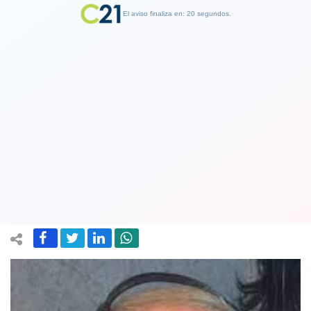
El aviso finaliza en: 19 segundos.
Finalizar Publicidad
Periodista de radio Cooperativa José
Antonio Prieto ganó el Premio
Nacional de Periodismo Deportivo
13 December 2023