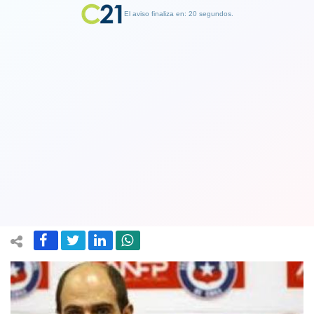
El aviso finaliza en: 19 segundos.
Finalizar Publicidad
Por décima vez se aplaza la sentencia
del ex presidente de la ANFP Sergio
Jadue en Estados Unidos
27 October 2020