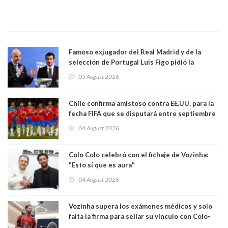
Famoso exjugador del Real Madrid y de la
selección de Portugal Luis Figo pidió la
dimisión de presidente de la Fifa: "Es el
05 August 2026
comportamiento más bajo y cobarde que he
visto"
Chile confirma amistoso contra EE.UU. para la
fecha FIFA que se disputará entre septiembre
y octubre
04 August 2026
Colo Colo celebró con el fichaje de Vozinha:
"Esto sí que es aura"
04 August 2026
Vozinha supera los exámenes médicos y solo
falta la firma para sellar su vínculo con Colo-
Colo