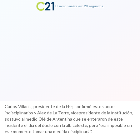
El aviso finaliza en: 19 segundos.
Finalizar Publicidad
Por eso ganó Argentina: cinco
futbolistas ecuatorianos se fueron de
fiesta antes del juego ante la
albiceleste
13 October 2017
Carlos Villacís, presidente de la FEF, confirmó estos actos
indisciplinarios y Alex de La Torre, vicepresidente de la institución,
sostuvo al medio Olé de Argentina que se enteraron de este
incidente el día del duelo con la albiceleste, pero "era imposible en
ese momento tomar una medida disciplinaria".