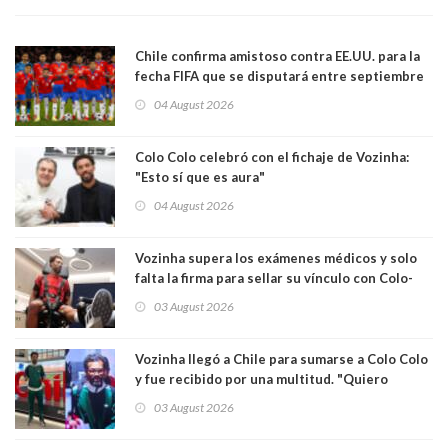
Chile confirma amistoso contra EE.UU. para la
fecha FIFA que se disputará entre septiembre
y octubre
04 August 2026
Colo Colo celebró con el fichaje de Vozinha:
"Esto sí que es aura"
04 August 2026
Vozinha supera los exámenes médicos y solo
falta la firma para sellar su vínculo con Colo-
Colo
03 August 2026
Vozinha llegó a Chile para sumarse a Colo Colo
y fue recibido por una multitud. "Quiero
agradecer el cariño y la paciencia de los
03 August 2026
hinchas"