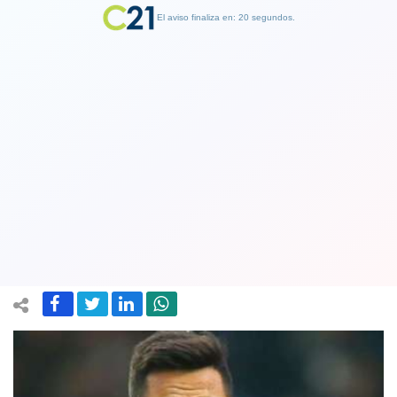
El aviso finaliza en: 19 segundos.
Finalizar Publicidad
¡Por fin! Alexis Sanchez podrá viajar a
Estados Unidos para integrarse al
Manchester United
19 July 2018