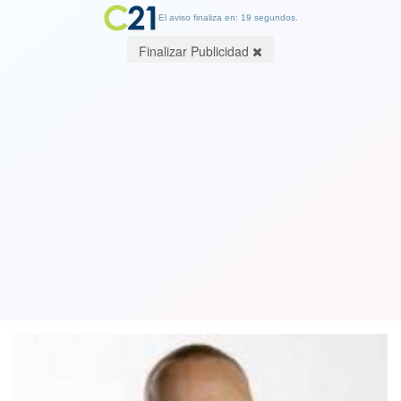
El aviso finaliza en: 19 segundos.
Finalizar Publicidad
Por la invasión a Ucrania: La escudería
Haas de Fórmula 1 rescindió contrato
con el piloto ruso Nikita Mazepin
05 March 2022