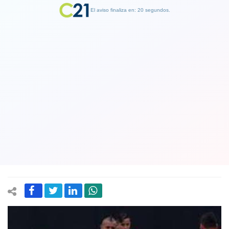
El aviso finaliza en: 19 segundos.
Finalizar Publicidad
Por razones sanitarias selección
chilena de fútbol no podrá alojar en
Juan Pinto Durán de cara a las
Clasificatorias
23 August 2020