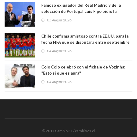
Famoso exjugador del Real Madrid y de la
selección de Portugal Luis Figo pidió la
dimisión de presidente de la Fifa: "Es el
05 August 2026
comportamiento más bajo y cobarde que he
visto"
Chile confirma amistoso contra EE.UU. para la
fecha FIFA que se disputará entre septiembre
y octubre
04 August 2026
Colo Colo celebró con el fichaje de Vozinha:
"Esto sí que es aura"
04 August 2026
© 2017 Cambio 21 / cambio21.cl