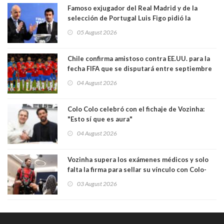
Famoso exjugador del Real Madrid y de la
selección de Portugal Luis Figo pidió la
dimisión de presidente de la Fifa: "Es el
05 August 2026
comportamiento más bajo y cobarde que he
visto"
Chile confirma amistoso contra EE.UU. para la
fecha FIFA que se disputará entre septiembre
y octubre
04 August 2026
Colo Colo celebró con el fichaje de Vozinha:
"Esto sí que es aura"
04 August 2026
Vozinha supera los exámenes médicos y solo
falta la firma para sellar su vínculo con Colo-
Colo
03 August 2026