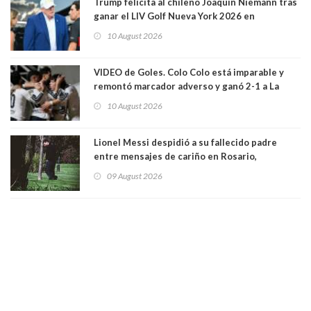
Trump felicita al chileno Joaquín Niemann tras
ganar el LIV Golf Nueva York 2026 en
Bedminster
10 August 2026
VIDEO de Goles. Colo Colo está imparable y
remontó marcador adverso y ganó 2-1 a La
Calera de visita y sin Vozinha. La U derrotó a
10 August 2026
Palestino también 2-1. VIDEOS
Lionel Messi despidió a su fallecido padre
entre mensajes de cariño en Rosario,
Argentina
09 August 2026