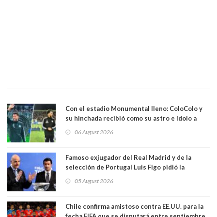
Con el estadio Monumental lleno: ColoColo y
su hinchada recibió como su astro e ídolo a
Vozinha
06 August 2026
Famoso exjugador del Real Madrid y de la
selección de Portugal Luis Figo pidió la
dimisión de presidente de la Fifa: "Es el
05 August 2026
comportamiento más bajo y cobarde que he
visto"
Chile confirma amistoso contra EE.UU. para la
fecha FIFA que se disputará entre septiembre