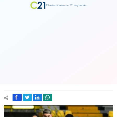
El aviso finaliza en: 19 segundos.
Finalizar Publicidad
Presidente del Marsella y posible
fichaje de Alexis Sánchez: "Aún tiene
contrato con otro club y hay que
respetarlo"
03 August 2022