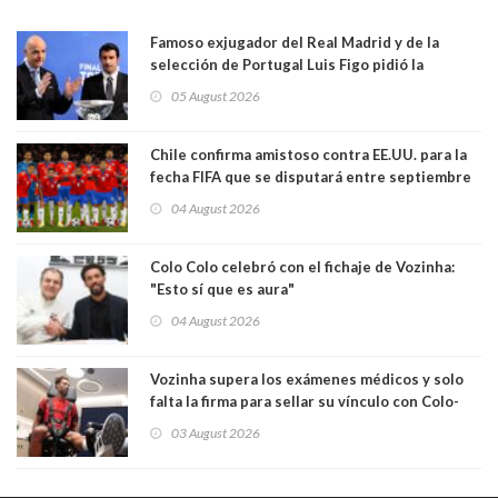
Famoso exjugador del Real Madrid y de la
selección de Portugal Luis Figo pidió la
dimisión de presidente de la Fifa: "Es el
05 August 2026
comportamiento más bajo y cobarde que he
visto"
Chile confirma amistoso contra EE.UU. para la
fecha FIFA que se disputará entre septiembre
y octubre
04 August 2026
Colo Colo celebró con el fichaje de Vozinha:
"Esto sí que es aura"
04 August 2026
Vozinha supera los exámenes médicos y solo
falta la firma para sellar su vínculo con Colo-
Colo
03 August 2026