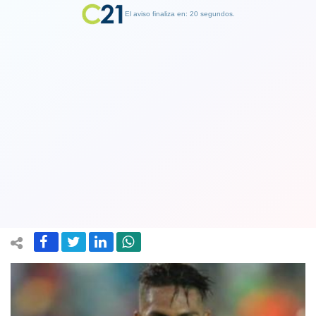
El aviso finaliza en: 19 segundos.
Finalizar Publicidad
¡Qué suerte!: Tribunal Suizo concede
permiso y Paolo Guerrero sí podrá
jugar el Mundial de Rusia
31 May 2018