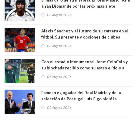
a Yan Diomande por las próximas siete
temporadas. 125 millones de dólares
06 August 2026
Alexis Sánchez y el futuro de su carrera en el
fútbol. Su presente y opciones de clubes
06 August 2026
Con el estadio Monumental lleno: ColoColo y
su hinchada recibió como su astro e ídolo a
Vozinha
06 August 2026
Famoso exjugador del Real Madrid y de la
selección de Portugal Luis Figo pidió la
dimisión de presidente de la Fifa: "Es el
05 August 2026
comportamiento más bajo y cobarde que he
visto"