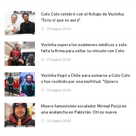
Colo Colo celebró con el fichaje de Vozinha:
"Esto sí que es aura"
04 August 2026
Vozinha supera los exámenes médicos y solo
falta la firma para sellar su vínculo con Colo-
Colo
03 August 2026
Vozinha llegó a Chile para sumarse a Colo Colo
y fue recibido por una multitud. "Quiero
agradecer el cariño y la paciencia de los
03 August 2026
hinchas"
Muere famosisímo escalador Nirmal Purja en
una avalancha en Pakistán. Otros nueve
montañistas mueren con él
02 August 2026