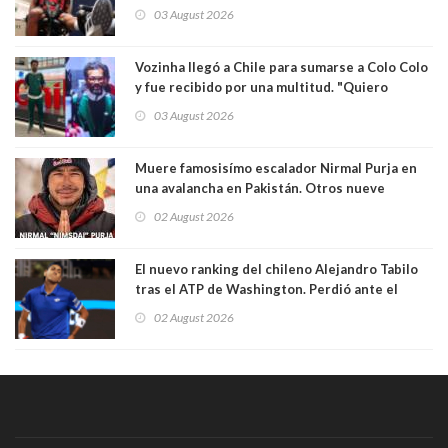
Colo
03 August 2026
Vozinha llegó a Chile para sumarse a Colo Colo
y fue recibido por una multitud. "Quiero
agradecer el cariño y la paciencia de los
03 August 2026
hinchas"
Muere famosisímo escalador Nirmal Purja en
una avalancha en Pakistán. Otros nueve
montañistas mueren con él
02 August 2026
El nuevo ranking del chileno Alejandro Tabilo
tras el ATP de Washington. Perdió ante el
español Rafael Jódar en tres sets
02 August 2026