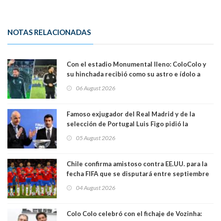
NOTAS RELACIONADAS
Con el estadio Monumental lleno: ColoColo y
su hinchada recibió como su astro e ídolo a
Vozinha
06 August 2026
Famoso exjugador del Real Madrid y de la
selección de Portugal Luis Figo pidió la
dimisión de presidente de la Fifa: "Es el
05 August 2026
comportamiento más bajo y cobarde que he
visto"
Chile confirma amistoso contra EE.UU. para la
fecha FIFA que se disputará entre septiembre
y octubre
04 August 2026
Colo Colo celebró con el fichaje de Vozinha: