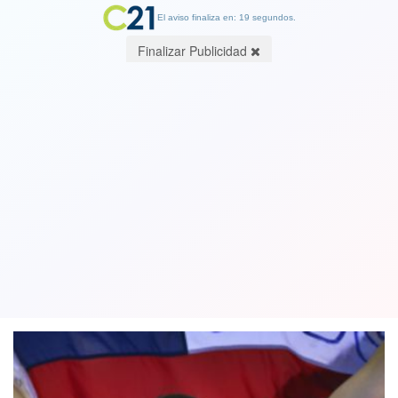
El aviso finaliza en: 19 segundos.
Finalizar Publicidad
Rompió el silencio: Natalia Duco
anunció que recurrirá al TAS para
apelar a la sanción por dopaje
08 March 2019