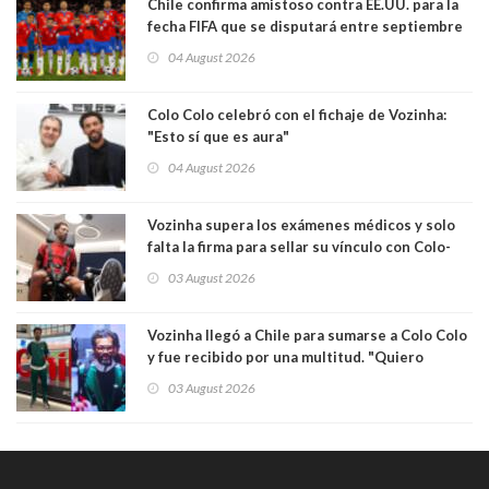
Chile confirma amistoso contra EE.UU. para la
fecha FIFA que se disputará entre septiembre
y octubre
04 August 2026
Colo Colo celebró con el fichaje de Vozinha:
"Esto sí que es aura"
04 August 2026
Vozinha supera los exámenes médicos y solo
falta la firma para sellar su vínculo con Colo-
Colo
03 August 2026
Vozinha llegó a Chile para sumarse a Colo Colo
y fue recibido por una multitud. "Quiero
agradecer el cariño y la paciencia de los
03 August 2026
hinchas"