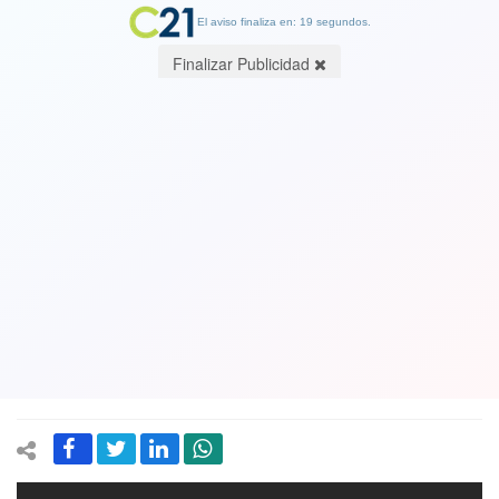
El aviso finaliza en: 19 segundos.
Finalizar Publicidad
"Rueda hay 25, Marcelo Díaz para la
selección hay uno"... Felipe Bianchi
ahora cambió de opinión y hace una
voltereta al más puro estilo de Tomás
González. Ver Video
29 June 2019